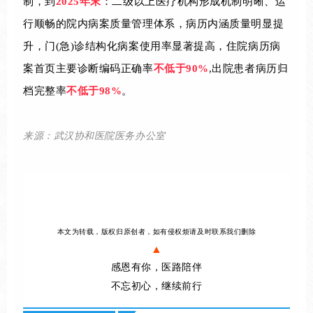
制，到
2025年末
：二级以上医疗机构形成机制明晰、运
行顺畅的院内病案质量管理体系，病历内涵质量明显提
升，门(急)诊结构化病案使用率显著提高，住院病历病
案首页主要诊断编码正确率
不低于90%
,出院患者病历归
档完整率
不低于98%
。
来源：武汉协和医院医务办公室
本文为转载，版权归原创者，如有侵权烦请及时联系我们删除
▲
感恩有你，医路陪伴
不忘初心，继续前行