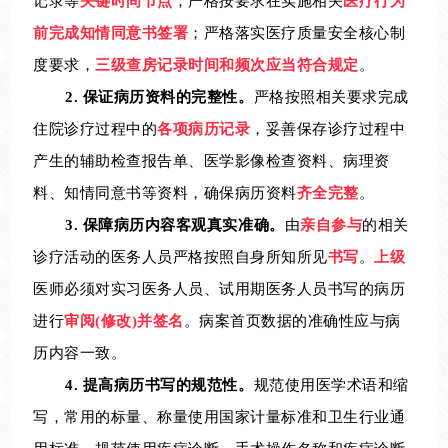
记录等
关键时间节点
；严格按要求在实施相关
医疗行为
前完成知情同意书签署
；严格落实医疗质量安全核心制
度要求，
三级查房记录时间和频次应当符合规定
。
2.
保证病历资料的完整性。
严格按照相关要求完成
住院诊疗过程中的
各项病历记录
，妥善保存诊疗过程中
产生的辅助检查报告单、医学影像检查资料、病理资
料、知情同意书等资料，确保病历资料
齐全完整
。
3.
保障病历内容客观真实准确。
由
亲自参与
的相关
诊疗活动的医务人员严格按照自身所知所见
书写
。
上级
医师必须对实习医务人员、试用期医务人员书写的病历
进行
审阅(修改)并签名
。病案首页数据的准确性应与病
历内容一致。
4.
提高病历书写的规范性。
规范使用医学术语和缩
写，常用的标量、称量使用国家计量标准和卫生行业通