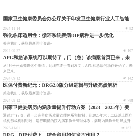
国家卫生健康委员会办公厅关于印发卫生健康行业人工智能
应用场景参考指引的通知
2024-11-14
넶
92
强化临床适用性：循环系统疾病DIP病种进一步优化
关注我们，获取最新医疗资讯~
2024-09-27
넶
107
APG和急诊系统可以期待了，门（急）诊病案首页已来，未
来已来。
从4月份开始知道这个事情，到现在终于看到发文，APG和急诊的动作开始了。未
来已来。
2024-09-12
넶
142
医保付费新纪元：DRG2.0版分组逻辑与升级亮点解析
关注我们，获取最新医疗资讯~
2024-09-12
넶
788
国家卫健委病历内涵质量提升行动方案（2023—2025年）要
点学习
通过3年行动，进一步完善病历质量管理体系和机制，到2025年末：二级以上医疗
机构形成机制明晰、运行顺畅的院内病案质量管理体系，病历内涵质量明显提升
2023-11-01
넶
1671
DRG、DIP付费下，结余留用如何发挥作用？