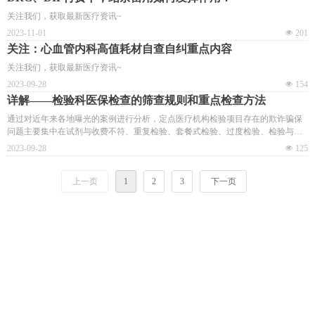
关注我们，获取最新医疗资讯~
2023-11-01
넶
201
关注：心血管内科高值耗材自查自纠重点内容
关注我们，获取最新医疗资讯~
2023-09-28
넶
154
详解——检验科医保检查的筛查规则和重点检查方法
通过对近年来各地曝光的案例进行分析，定点医疗机构检验项目存在的欺诈骗保
问题主要集中在试剂与收费不符、重复检验、套餐式检验、过度检验、检验与适
应症不符、超标准收费等。
2023-09-28
넶
125
上一页
1
2
3
下一页